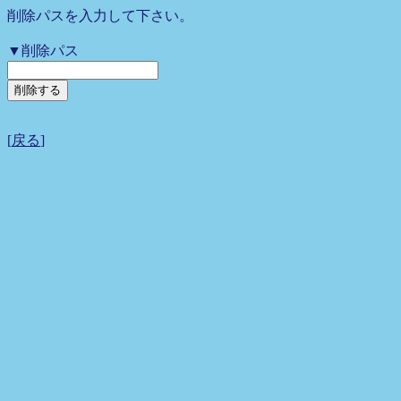
削除パスを入力して下さい。
▼削除パス
[
戻る
]