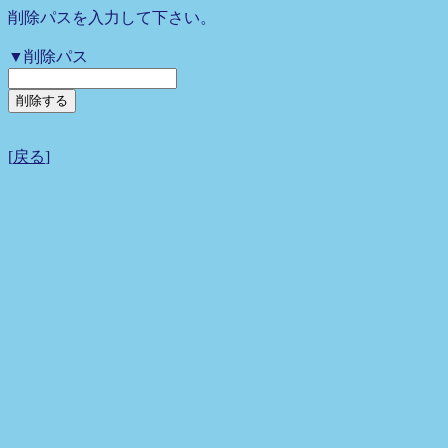
削除パスを入力して下さい。
▼削除パス
[
戻る
]