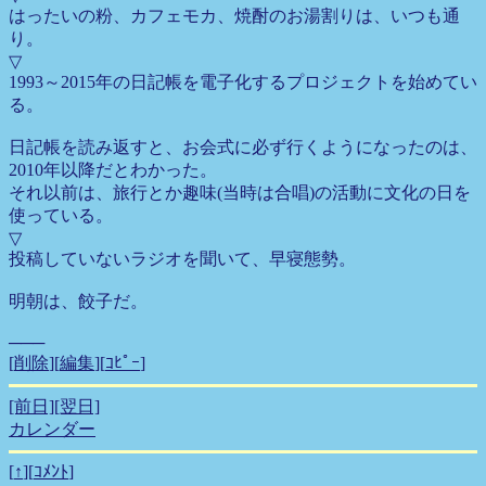
はったいの粉、カフェモカ、焼酎のお湯割りは、いつも通
り。
▽
1993～2015年の日記帳を電子化するプロジェクトを始めてい
る。
日記帳を読み返すと、お会式に必ず行くようになったのは、
2010年以降だとわかった。
それ以前は、旅行とか趣味(当時は合唱)の活動に文化の日を
使っている。
▽
投稿していないラジオを聞いて、早寝態勢。
明朝は、餃子だ。
───
[
削除
][
編集
][
ｺﾋﾟｰ
]
[前日]
[翌日]
カレンダー
[
↑
][
ｺﾒﾝﾄ
]