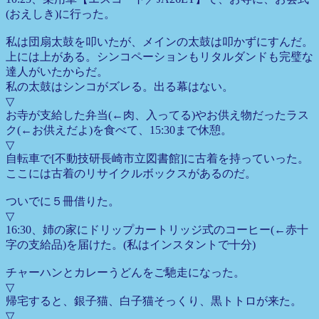
(おえしき)に行った。
私は団扇太鼓を叩いたが、メインの太鼓は叩かずにすんだ。
上には上がある。シンコペーションもリタルダンドも完璧な
達人がいたからだ。
私の太鼓はシンコがズレる。出る幕はない。
▽
お寺が支給した弁当(←肉、入ってる)やお供え物だったラス
ク(←お供えだよ)を食べて、15:30まで休憩。
▽
自転車で[不動技研長崎市立図書館]に古着を持っていった。
ここには古着のリサイクルボックスがあるのだ。
ついでに５冊借りた。
▽
16:30、姉の家にドリップカートリッジ式のコーヒー(←赤十
字の支給品)を届けた。(私はインスタントで十分)
チャーハンとカレーうどんをご馳走になった。
▽
帰宅すると、銀子猫、白子猫そっくり、黒トトロが来た。
▽