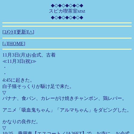
◆◇◆◇◆◇◆◇◆
スピカ喫茶室szsz
◆◇◆◇◆◇◆◇◆
[
ｺﾒﾝﾄ
][
更新
][
△
]
[
↓
][
HOME
]
11月3日(月)お会式、古着
≪11月3日(祝)≫
・
・
4:45に起きた。
白子猫そっくりが駆け足で来た。
▽
バナナ、食パン、カレーがけ焼きチャンポン、鶏レバー。
アニメ「吸血鬼ちゃん」「アルマちゃん」をダビングした。
かなりの良作だ。
▽
10:25、乗用車【エスコート／JA26ET】で、お寺に、お会式