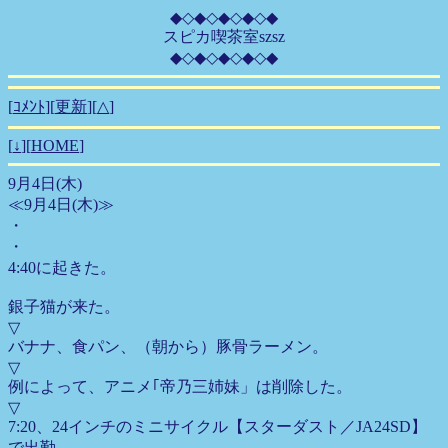
◆◇◆◇◆◇◆◇◆
スピカ喫茶室szsz
◆◇◆◇◆◇◆◇◆
[
ｺﾒﾝﾄ
][
更新
][
△
]
[
↓
][
HOME
]
9月4日(木)
≪9月4日(木)≫
・
・
4:40に起きた。
銀子猫が来た。
▽
バナナ、食パン、（朝から）豚骨ラーメン。
▽
例によって、アニメ｢帝乃三姉妹」は削除した。
▽
7:20、24インチのミニサイクル【スターダスト／JA24SD】
で出勤。