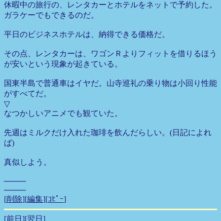
休暇中の旅行の、レンタカーとホテルをネットで予約した。
ガラケーでもできるのだ。
平日のビジネスホテルは、納得できる価格だ。
その点、レンタカーは、ワゴンＲよりフィットを借りるほう
が安いという現象が起きている。
国東半島で普通車はイヤだ。山寺巡礼の乗り物は小回り性能
がすべてだ。
▽
なつかしいアニメでも観ていた。
先週はミルクだけ入れた珈琲を飲んだらしい。(日記によれ
ば)
真似しよう。
────
────
[
削除
][
編集
][
ｺﾋﾟｰ
]
[前日]
[翌日]