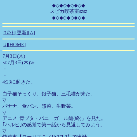
◆◇◆◇◆◇◆◇◆
スピカ喫茶室szsz
◆◇◆◇◆◇◆◇◆
[
ｺﾒﾝﾄ
][
更新
][
△
]
[
↓
][
HOME
]
7月3日(木)
≪7月3日(木)≫
・
・
4:23に起きた。
白子猫そっくり、銀子猫、三毛猫が来た。
▽
バナナ、食パン、惣菜、生野菜。
▽
アニメ｢青ブタ・バニーガール編(終)」を見た。
｢ハルヒ｣の感覚で第一話から見返してみよう。
▽
快速車【ローリエ２／JA27L2】で出勤。