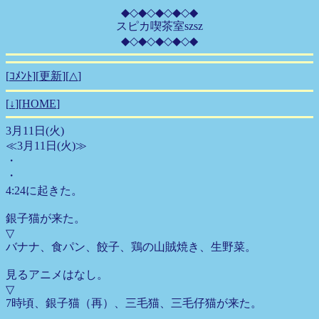
◆◇◆◇◆◇◆◇◆
スピカ喫茶室szsz
◆◇◆◇◆◇◆◇◆
[
ｺﾒﾝﾄ
][
更新
][
△
]
[
↓
][
HOME
]
3月11日(火)
≪3月11日(火)≫
・
・
4:24に起きた。
銀子猫が来た。
▽
バナナ、食パン、餃子、鶏の山賊焼き、生野菜。
見るアニメはなし。
▽
7時頃、銀子猫（再）、三毛猫、三毛仔猫が来た。