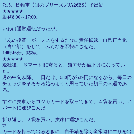
7:15、貨物車【銀のブリーズ／JA26BS】で出勤。
★★★★★
勤務8:00～17:00。
いわば通常運転だったが、
「あの後輩」が、ミスをするたびに責任転嫁、自己正当化
（言い訳）をして、みんなを不快にさせた。
14時46分、黙祷。
★★★★★
退社後、[Ｓマート]に寄ると、猫エサが値下げになってい
た。
月の中旬以降、一日だけ、680円が539円になるから、毎日の
チェックをそろそろ始めようと思っていた初日の幸運であ
る。
すぐに実家からコジカカードを取ってきて、４袋を買い、ア
パートに運びこんだ。
折り返し、２袋を買い、実家に運びこんだ。
▽
カードを持って出るときに、白子猫を除く全常連にエサを出