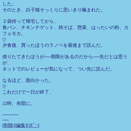
した。
そのとき、白子猫そっくりに思いきり噛まれた。
２袋持って帰宅してから、
食パン、チキンナゲット、焼そば、惣菜、はったいの粉、カ
フェモカ。
▽
夕食後、買ったほうのラノベを最後まで読んだ。
借りたてきたほうが──期限があるのだから──先だとは思う
が、
ネットでのレビューが気になって、つい先に読んだ。
なるほど、面白かった。
▽
これだけで一日が終了、
22時、布団に。
─────
──
[
削除
][
編集
][
ｺﾋﾟｰ
]