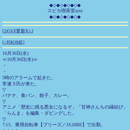
◆◇◆◇◆◇◆◇◆
スピカ喫茶室szsz
◆◇◆◇◆◇◆◇◆
[
ｺﾒﾝﾄ
][
更新
][
△
]
[
↓
][
HOME
]
10月30日(水)
≪10月30日(水)≫
・
・
5時のアラームで起きた。
常連３匹が来た。
▽
バナナ、食パン、餃子、カレー。
▽
アニメ「歴史に残る悪女になるぞ」「甘神さんちの縁結び」
「らんま」を編集・ダビングした。
▽
7:15、乗用自転車【ブリーズ／JA26BE】で出勤。