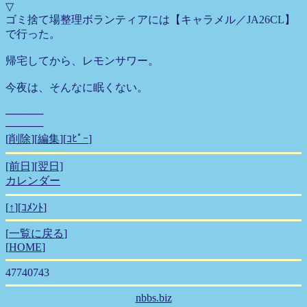
▽
ゴミ捨て場整理ボランティアには【キャラメル／JA26CL】
で行った。
帰宅してから、レモンサワー。
今夜は、そんなに眠くない。
─────
─────
[
削除
][
編集
][
ｺﾋﾟｰ
]
[前日]
[翌日]
カレンダー
[
↑
][
ｺﾒﾝﾄ
]
[
一覧に戻る
]
[
HOME
]
47740743
nbbs.biz