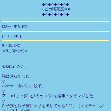
◆◇◆◇◆◇◆◇◆
スピカ喫茶室szsz
◆◇◆◇◆◇◆◇◆
[
ｺﾒﾝﾄ
][
更新
][
▽
]
[
↓
][
HOME
]
9月3日(水)
≪9月3日(水)≫
・
・
4:45に起きた。
猫は来なかった。
▽
バナナ、食パン、餃子。
▽
アニメ｢まっ探｣と｢カッコウ｣を編集・ダビングした。
▽
白子猫と銀子猫にエサを出してから7:22、【エイチェル／
JA24EL】で出勤。