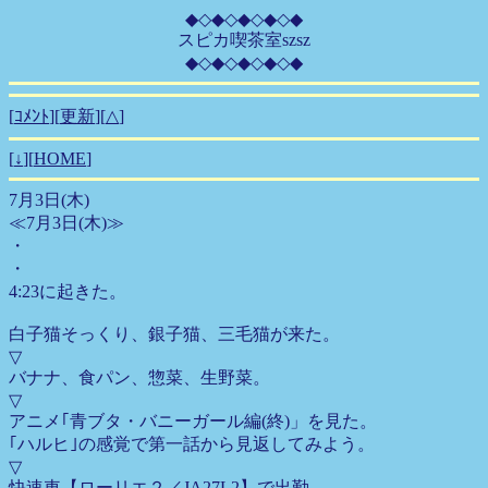
◆◇◆◇◆◇◆◇◆
スピカ喫茶室szsz
◆◇◆◇◆◇◆◇◆
[
ｺﾒﾝﾄ
][
更新
][
△
]
[
↓
][
HOME
]
7月3日(木)
≪7月3日(木)≫
・
・
4:23に起きた。
白子猫そっくり、銀子猫、三毛猫が来た。
▽
バナナ、食パン、惣菜、生野菜。
▽
アニメ｢青ブタ・バニーガール編(終)」を見た。
｢ハルヒ｣の感覚で第一話から見返してみよう。
▽
快速車【ローリエ２／JA27L2】で出勤。