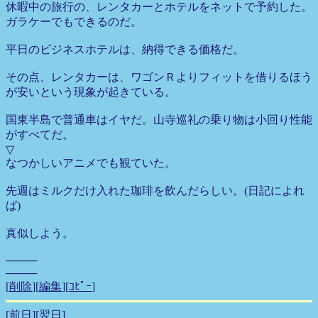
休暇中の旅行の、レンタカーとホテルをネットで予約した。
ガラケーでもできるのだ。
平日のビジネスホテルは、納得できる価格だ。
その点、レンタカーは、ワゴンＲよりフィットを借りるほう
が安いという現象が起きている。
国東半島で普通車はイヤだ。山寺巡礼の乗り物は小回り性能
がすべてだ。
▽
なつかしいアニメでも観ていた。
先週はミルクだけ入れた珈琲を飲んだらしい。(日記によれ
ば)
真似しよう。
────
────
[
削除
][
編集
][
ｺﾋﾟｰ
]
[前日]
[翌日]