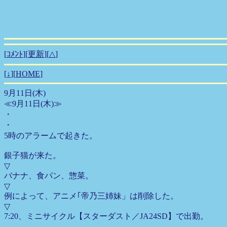
[
ｺﾒﾝﾄ
][
更新
][
△
]
[
↓
][
HOME
]
9月11日(木)
≪9月11日(木)≫
・
・
5時のアラームで起きた。
銀子猫が来た。
▽
バナナ、食パン、惣菜。
▽
例によって、アニメ｢帝乃三姉妹」は削除した。
▽
7:20、ミニサイクル【スターダスト／JA24SD】で出勤。