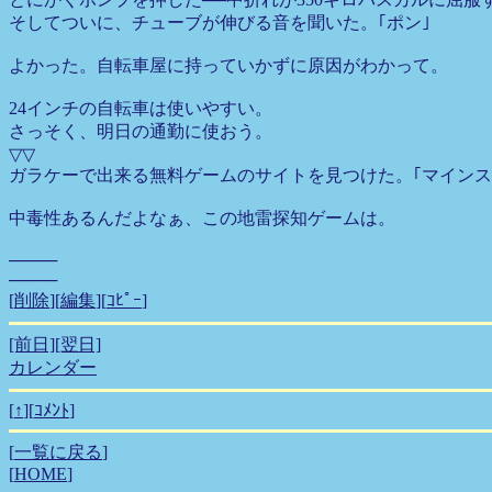
そしてついに、チューブが伸びる音を聞いた。｢ポン｣
よかった。自転車屋に持っていかずに原因がわかって。
24インチの自転車は使いやすい。
さっそく、明日の通勤に使おう。
▽▽
ガラケーで出来る無料ゲームのサイトを見つけた。｢マインスイー
中毒性あるんだよなぁ、この地雷探知ゲームは。
────
────
[
削除
][
編集
][
ｺﾋﾟｰ
]
[前日]
[翌日]
カレンダー
[
↑
][
ｺﾒﾝﾄ
]
[
一覧に戻る
]
[
HOME
]