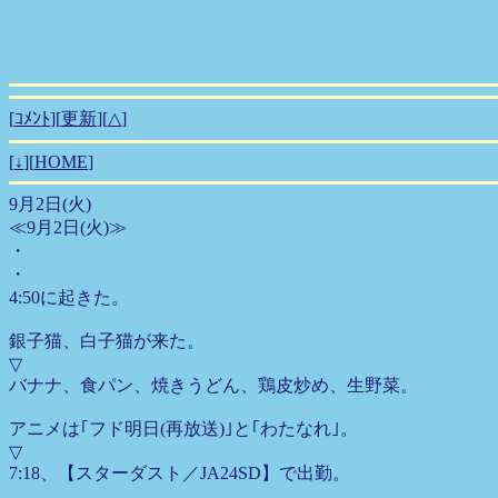
[
ｺﾒﾝﾄ
][
更新
][
△
]
[
↓
][
HOME
]
9月2日(火)
≪9月2日(火)≫
・
・
4:50に起きた。
銀子猫、白子猫が来た。
▽
バナナ、食パン、焼きうどん、鶏皮炒め、生野菜。
アニメは｢フド明日(再放送)｣と｢わたなれ｣。
▽
7:18、【スターダスト／JA24SD】で出勤。