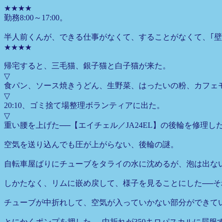
★★★★
勤務8:00～17:00。
半人前くんが、できる仕事がなくて、することがなくて、｢壁
★★★★
帰宅すると、三毛猫、銀子猫と白子猫が来た。
▽
食パン、ソース焼きうどん、生野菜、はったいの粉、カフェ
▽
20:10、ゴミ捨て場整理ボランティアに出た。
▽
重い腰を上げた──【エイチェル／JA24EL】の後輪を修理し
空気を送り込んでも圧が上がらない、後輪の謎。
自転車屋ばりにチューブをタライの水に沈めるが、泡は出な
しかたなく、リムに嵌め戻して、様子を見ることにした──
チューブが中折れして、空気が入っていかない部分ができて
とにかくポンプを押した──中折れが350キロパスカルに屈服